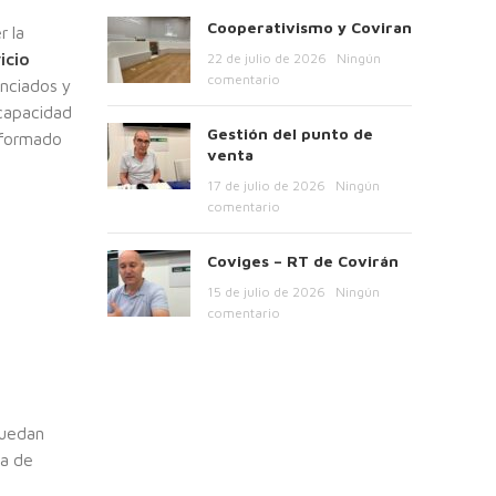
Cooperativismo y Coviran
r la
icio
22 de julio de 2026
Ningún
comentario
nciados y
scapacidad
Gestión del punto de
 formado
venta
17 de julio de 2026
Ningún
comentario
Coviges – RT de Covirán
15 de julio de 2026
Ningún
comentario
puedan
ra de