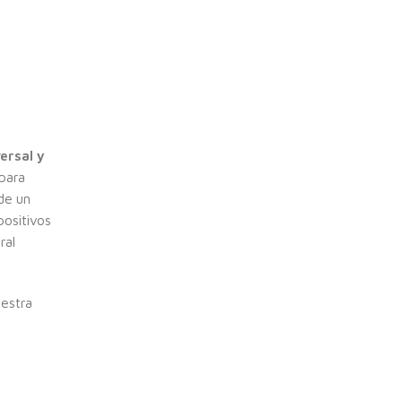
ersal y
 para
de un
positivos
ral
uestra