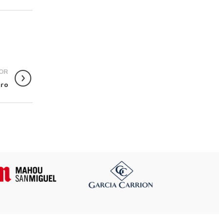
OR
ero