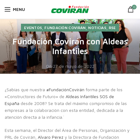
0
MENU
,
,
,
EVENTOS
FUNDACIÓN COVIRÁN
NOTICIAS
RSE
Fundación Covirán con Aldeas
Infantiles
On 27 de mayo de 2022
¿Sabías que nuestra
#FundaciónCovirán
forma parte de los
«Constructores de Futuro» de
Aldeas Infantiles SOS de
España
desde 2008? Se trata del máximo compromiso de las
empresas a la colaboración con esta entidad, dedicada a la
atención directa a la infancia.`
Esta semana, el Director del Área de Personas, Organización y
PRL de Covirán,
Alvaro Pérez
y la Directora de Fundación