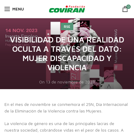
0
MENU
RSE
VISIBILIDAD DE UNA REALIDAD
OCULTA A TRAVÉS DEL DATO:
MUJER DISCAPACIDAD Y
VIOLENCIA
On 13 de noviembre de 2023
En el mes de noviembre se conmemora el 25N, Día Internacional
de la Eliminación de la Violencia contra las Mujeres.
La violencia de género es una de las principales lacras de
nuestra sociedad, cobrándose vidas en el peor de los casos. A