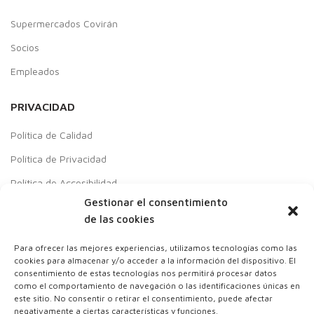
Supermercados Covirán
Socios
Empleados
PRIVACIDAD
Política de Calidad
Política de Privacidad
Política de Accesibilidad
Gestionar el consentimiento
Aviso Legal
de las cookies
Política de cookies
Para ofrecer las mejores experiencias, utilizamos tecnologías como las
Contacto
cookies para almacenar y/o acceder a la información del dispositivo. El
consentimiento de estas tecnologías nos permitirá procesar datos
Responsabilidad Social Empresarial
como el comportamiento de navegación o las identificaciones únicas en
este sitio. No consentir o retirar el consentimiento, puede afectar
negativamente a ciertas características y funciones.
Colaboraciones con: