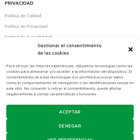
PRIVACIDAD
Política de Calidad
Política de Privacidad
Política de Accesibilidad
Gestionar el consentimiento
Aviso Legal
de las cookies
Política de cookies
Para ofrecer las mejores experiencias, utilizamos tecnologías como las
Contacto
cookies para almacenar y/o acceder a la información del dispositivo. El
consentimiento de estas tecnologías nos permitirá procesar datos
Responsabilidad Social Empresarial
como el comportamiento de navegación o las identificaciones únicas en
este sitio. No consentir o retirar el consentimiento, puede afectar
negativamente a ciertas características y funciones.
Colaboraciones con:
ACEPTAR
DENEGAR
VER PREFERENCIAS