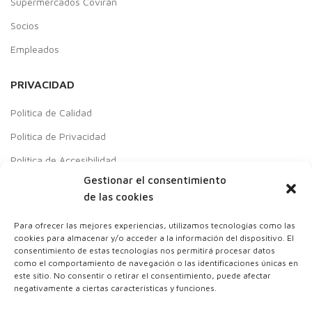
Supermercados Covirán
Socios
Empleados
PRIVACIDAD
Política de Calidad
Política de Privacidad
Política de Accesibilidad
Gestionar el consentimiento
Aviso Legal
de las cookies
Política de cookies
Para ofrecer las mejores experiencias, utilizamos tecnologías como las
Contacto
cookies para almacenar y/o acceder a la información del dispositivo. El
consentimiento de estas tecnologías nos permitirá procesar datos
Responsabilidad Social Empresarial
como el comportamiento de navegación o las identificaciones únicas en
este sitio. No consentir o retirar el consentimiento, puede afectar
negativamente a ciertas características y funciones.
Colaboraciones con: