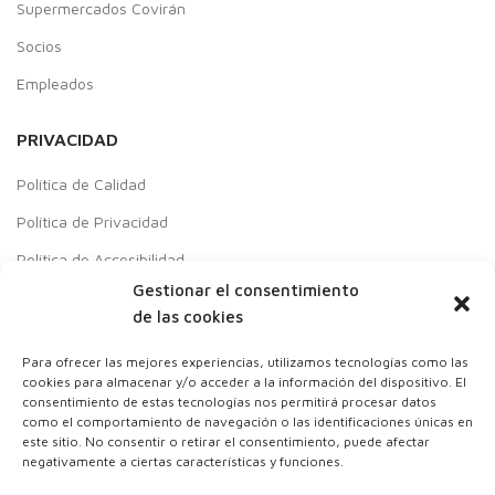
Supermercados Covirán
Socios
Empleados
PRIVACIDAD
Política de Calidad
Política de Privacidad
Política de Accesibilidad
Gestionar el consentimiento
Aviso Legal
de las cookies
Política de cookies
Para ofrecer las mejores experiencias, utilizamos tecnologías como las
Contacto
cookies para almacenar y/o acceder a la información del dispositivo. El
consentimiento de estas tecnologías nos permitirá procesar datos
Responsabilidad Social Empresarial
como el comportamiento de navegación o las identificaciones únicas en
este sitio. No consentir o retirar el consentimiento, puede afectar
negativamente a ciertas características y funciones.
Colaboraciones con: